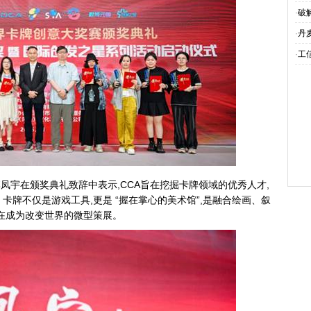
·
破
·
丹
·
工
凤宇在颁奖典礼致辞中表示,CCA旨在挖掘卡牌领域的优秀人才,
卡牌不仅是游戏工具,更是 “握在掌心的美术馆”,是融合绘画、叙
正在成为改变世界的微型策展。