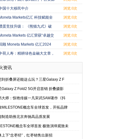
配合跨境
中国十大移民中介
浏览:0次
Moneta Markets亿汇 科技赋能全
浏览:0次
球交易，领
掼蛋竞技升级： 《熊猫九式》破
浏览:0次
解牌局密码
Moneta Markets 亿汇荣获“卓越交
浏览:0次
易平台奖
回顾 Moneta Markets 亿汇2024
浏览:0次
年成就与2025
中荷人寿：精耕绿色金融大文章，
浏览:0次
推动可持续
火资讯
到折叠屏还能这么玩？三星Galaxy Z F
Galaxy Z Fold2 5G开启首销 折叠摄影
书大师：惊艳传媒一凡宋武SAM著作《抖
致MILESTONE概念车全球首发，开拓品牌
能制造助推北京奔驰高品质发展
ILESTONE概念车全球首发 极致演绎观致未
林上下“念枣经”，红枣销售出新招