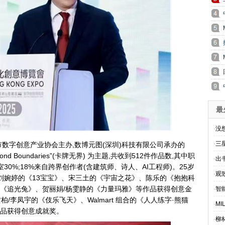
最
·
没想
·
三星
数字创意产业协会主办,数博元图(深圳)科技有限公司承办的
nd Boundaries”(卡牌无界) 为主题,共收到512件作品数,其中职
·
出
30%;18%来自跨界创作者(含建筑师、诗人、AI工程师)。25岁
·
观
/刘婉婷的《13宝宝》、宋三土的《宇宙之花》、陈乐的《抱抱科
《追光兔》、贺丽娟/杨雯静的《力量玛雅》等作品获得创意金
·
智
黄柏/李凤宇的《伎乐飞天》、Walmart 组合的《人人练字·熊猫
·
M
品获得创意成就奖。
·
柳