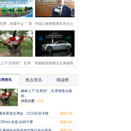
无界，热爱不止！“喜
中国人寿财险青岛市分公
德盛杯”2024环岛
司为岛城经济 发展
上下“念枣经”，红枣
智能制造助推北京奔驰高
销售出新招
品质发展
热点资讯
阅读榜
本网资讯
柳林上下“念枣经”，红枣销售出新
招...
浏览次数：
0次
聚首香港文博会：CCA开启卡牌
浏览:0次
创意新纪元，
F2Pool 欢迎 比特引擎
浏览:0次
（BitEngine Mining T
互康强化中国开放式医疗平台资源
浏览:0次