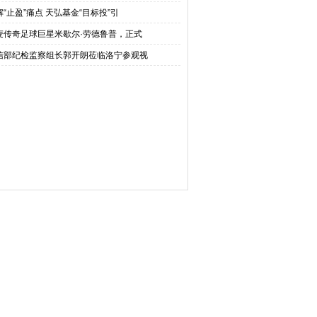
解“止盈”痛点 天弘基金“目标投”引
麦传奇足球巨星米歇尔·劳德鲁普，正式
信部纪检监察组长郭开朗莅临洛宁参观视