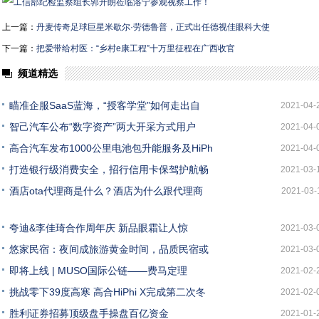
上一篇：
丹麦传奇足球巨星米歇尔·劳德鲁普，正式出任德视佳眼科大使
下一篇：
把爱带给村医：“乡村e康工程”十万里征程在广西收官
频道精选
瞄准企服SaaS蓝海，“授客学堂”如何走出自
2021-04-
智己汽车公布“数字资产”两大开采方式用户
2021-04-
高合汽车发布1000公里电池包升能服务及HiPh
2021-04-
打造银行级消费安全，招行信用卡保驾护航畅
2021-03-
酒店ota代理商是什么？酒店为什么跟代理商
2021-03-
夸迪&李佳琦合作周年庆 新品眼霜让人惊
2021-03-
悠家民宿：夜间成旅游黄金时间，品质民宿或
2021-03-
即将上线 | MUSO国际公链——费马定理
2021-02-
挑战零下39度高寒 高合HiPhi X完成第二次冬
2021-02-
胜利证券招募顶级盘手操盘百亿资金
2021-01-