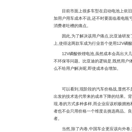
目前市面上很多车型在启动电池上依旧
加用户用车成本不说,还不时要面临着电瓶亏
消费者吐槽的痛点。
因此,为了解决该用户痛点,比亚迪研发了一
上,使得这两款车成为行业首个使用12V磷
12V磷酸铁锂电池,虽然成本会高出大
不环保等问题。比亚迪的逻辑是,既然用户
么不给用户解决呢,即使成本会增加。
可以看到,现阶段的汽车价格战,显然
出发的技术迭代带来的成本下降的结果。背
现,卷的方式多种多样,而企业应该积极拥抱
者也不会只用价格一个维度去挑选商品。良
者。
当然,除了内卷,中国车企更应该向外卷