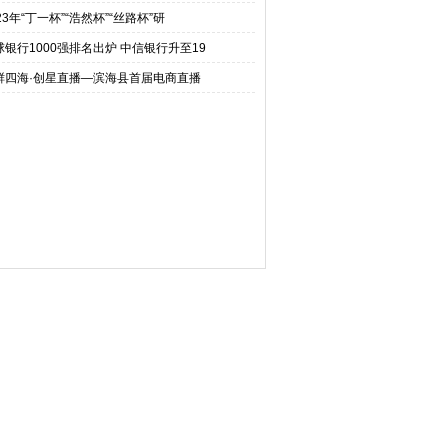
23年“丁一杯”“浩然杯”“丝路杯”研
球银行1000强排名出炉 中信银行升至19
鲜四海·创星直播—滨海县首届电商直播