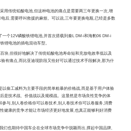
采用传统铅酸电池,但这种电池的痛点是需要两三年更换一次,增
电后,需要呼叫救援的麻烦。可以说,三年要更换电瓶,已经是多数
个12V磷酸铁锂电池,并首次搭载到秦L DM-i和海豹06 DM-i
酸铁锂电池的插电混动车型。
几百块,但很好地解决了传统铅酸电池寿命短和充放电效率低以及
体验有痛点,而比亚迪现阶段又恰好可以通过技术手段解决,那为什
不是以偷工减料为主要手段的简单粗暴的价格战,而是基于用户体验
后是技术战、价值战以及规模战。这显然是市场良性竞争的体
和参与,别人卷价格你可以卷技术,别人卷技术你可以卷服务,消费
性健康的竞争才能让市场经济更好地发展,也真正能够利好消费
,我们也期待中国车企在全球市场竞争中脱颖而出,撑起中国品牌,