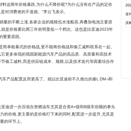
材料这两年价格暴跌,为什么不降价呢?为什么没有在产品的定价
·
20
),是对消费者的不道德。”李云飞表示。
·
全
汽车销量的不断上涨,各家企业的规模也水涨船高,再叠加电池主要原
·
滨
,就是价格要比两三年前明显低一个档次。这也是比亚迪2023年
”的重要原因。
成是简单粗暴式的价格战,更不能将价格战和偷工减料联系在一起。
么它更多体现的我国新能源汽车产品的高品质、高质量和高技术
环节偷工减料,而是供应链成本、规模,以及技术迭代等因素综合作
汽车产品配置反而更高了。就以比亚迪前不久推出的秦L DM-i和
是比亚迪进一步压缩合资燃油车尤其是合资A+级和B级车份额的拳头
力的价格,更主要的是价格打下来的同时,配置进一步提升,尤其是
重的环节上。