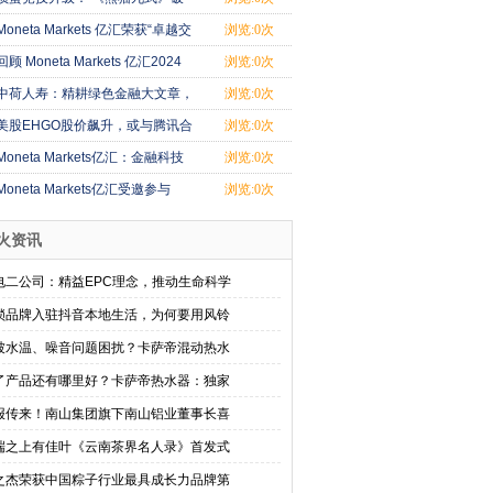
解牌局密码
Moneta Markets 亿汇荣获“卓越交
浏览:0次
易平台奖
回顾 Moneta Markets 亿汇2024
浏览:0次
年成就与2025
中荷人寿：精耕绿色金融大文章，
浏览:0次
推动可持续
美股EHGO股价飙升，或与腾讯合
浏览:0次
作引发热议
Moneta Markets亿汇：金融科技
浏览:0次
领域的领航者
Moneta Markets亿汇受邀参与
浏览:0次
2024年Forex Ex
火资讯
电二公司：精益EPC理念，推动生命科学
锁品牌入驻抖音本地生活，为何要用风铃
被水温、噪音问题困扰？卡萨帝混动热水
了产品还有哪里好？卡萨帝热水器：独家
报传来！南山集团旗下南山铝业董事长喜
端之上有佳叶《云南茶界名人录》首发式
之杰荣获中国粽子行业最具成长力品牌第