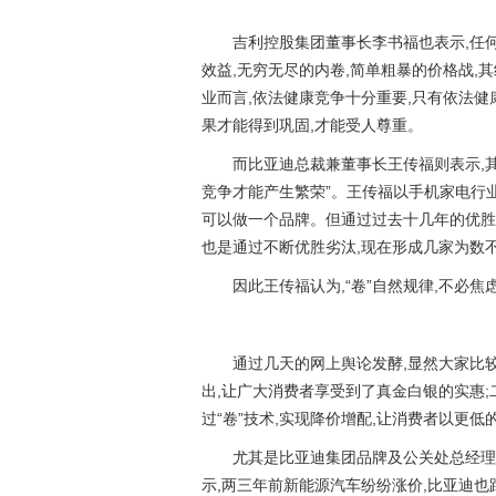
吉利控股集团董事长李书福也表示,任
效益,无穷无尽的内卷,简单粗暴的价格战
业而言,依法健康竞争十分重要,只有依法
果才能得到巩固,才能受人尊重。
而比亚迪总裁兼董事长王传福则表示,其
竞争才能产生繁荣”。王传福以手机家电行业
可以做一个品牌。但通过过去十几年的优胜
也是通过不断优胜劣汰,现在形成几家为数
因此王传福认为,“卷”自然规律,不必焦
通过几天的网上舆论发酵,显然大家比较
出,让广大消费者享受到了真金白银的实惠;
过“卷”技术,实现降价增配,让消费者以更低
尤其是比亚迪集团品牌及公关处总经理
示,两三年前新能源汽车纷纷涨价,比亚迪