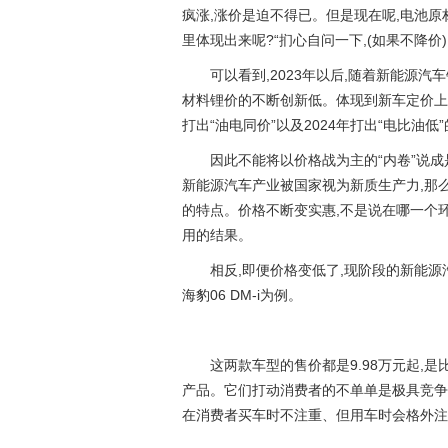
疯涨,涨价是迫不得已。但是现在呢,电池原
里体现出来呢?“扪心自问一下,(如果不降价
可以看到,2023年以后,随着新能源
材料锂价的不断创新低。体现到新车定价上
打出“油电同价”以及2024年打出“电比油低
因此不能将以价格战为主的“内卷”说
新能源汽车产业被国家视为新质生产力,那
的特点。价格不断变实惠,不是说在哪一个
用的结果。
相反,即便价格变低了,现阶段的新能源
海豹06 DM-i为例。
这两款车型的售价都是9.98万元起,
产品。它们打动消费者的不单单是极具竞争
在消费者买车时不注重、但用车时会格外注