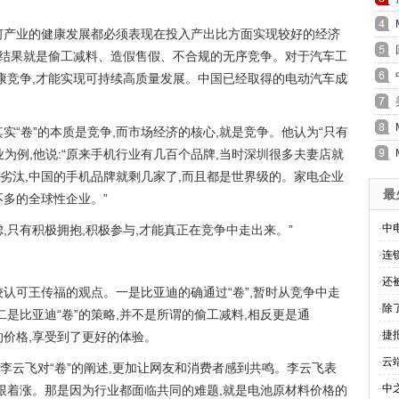
何产业的健康发展都必须表现在投入产出比方面实现较好的经济
,其结果就是偷工减料、造假售假、不合规的无序竞争。对于汽车工
健康竞争,才能实现可持续高质量发展。中国已经取得的电动汽车成
实“卷”的本质是竞争,而市场经济的核心,就是竞争。他认为“只有
为例,他说:“原来手机行业有几百个品牌,当时深圳很多夫妻店就
劣汰,中国的手机品牌就剩几家了,而且都是世界级的。家电企业
最
不多的全球性企业。”
·
中
虑,只有积极拥抱,积极参与,才能真正在竞争中走出来。”
·
连
·
还
认可王传福的观点。一是比亚迪的确通过“卷”,暂时从竞争中走
·
除
二是比亚迪“卷”的策略,并不是所谓的偷工减料,相反更是通
·
捷
的价格,享受到了更好的体验。
·
云
李云飞对“卷”的阐述,更加让网友和消费者感到共鸣。李云飞表
·
中
也跟着涨。那是因为行业都面临共同的难题,就是电池原材料价格的