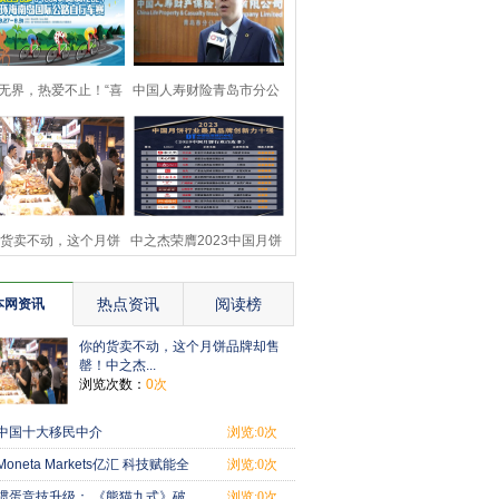
无界，热爱不止！“喜
中国人寿财险青岛市分公
德盛杯”2024环岛
司为岛城经济 发展
货卖不动，这个月饼
中之杰荣膺2023中国月饼
牌却售罄！中之杰
行业最具品牌创新力
热点资讯
阅读榜
本网资讯
你的货卖不动，这个月饼品牌却售
罄！中之杰...
浏览次数：
0次
中国十大移民中介
浏览:0次
Moneta Markets亿汇 科技赋能全
浏览:0次
球交易，领
掼蛋竞技升级： 《熊猫九式》破
浏览:0次